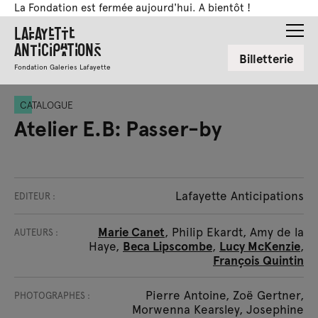
La Fondation est fermée aujourd'hui. A bientôt !
Lafayette
Anticipations
Billetterie
Fondation Galeries Lafayette
CATALOGUE
Atelier E.B: Passer-by
Lafayette Anticipations
EDITEUR :
Marie Canet
, Philip Ekardt, Amy de la
AUTEURS :
Haye,
Beca Lipscombe
,
Lucy McKenzie
,
François Quintin
Pierre Antoine, Zoë Gertner,
PHOTOGRAPHES :
Morwenna Kearsley, Josephine