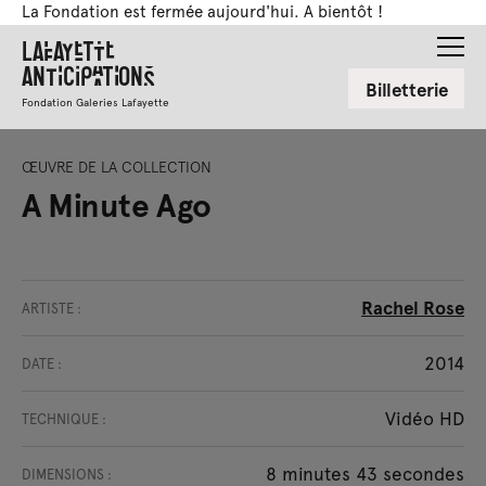
La Fondation est fermée aujourd'hui. A bientôt !
Lafayette
Anticipations
Billetterie
Fondation Galeries Lafayette
ŒUVRE DE LA COLLECTION
A Minute Ago
Rachel Rose
ARTISTE :
2014
DATE :
Vidéo HD
TECHNIQUE :
8 minutes 43 secondes
DIMENSIONS :