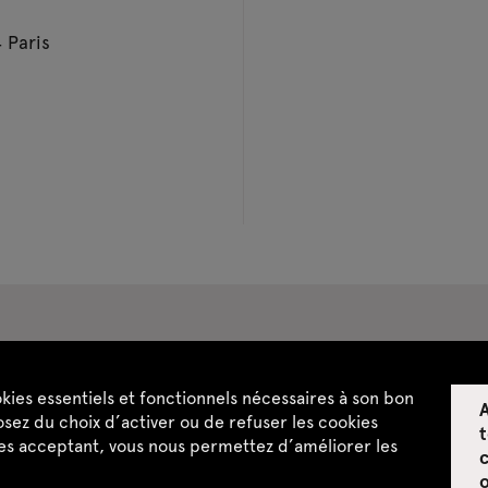
 Paris
pace privatisations
okies essentiels et fonctionnels nécessaires à son bon
A
ntialité
CGU / CGV
Plan du site
sez du choix d’activer ou de refuser les cookies
t
les acceptant, vous nous permettez d’améliorer les