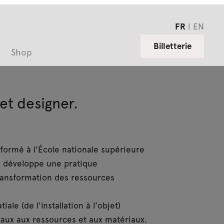
FR
EN
Billetterie
Shop
et designer.
formé à l'École nationale supérieure
s
développe une pratique
 transformation des ressources
le (de l'installation à l'objet)
aux aux ressources et aux matériaux.