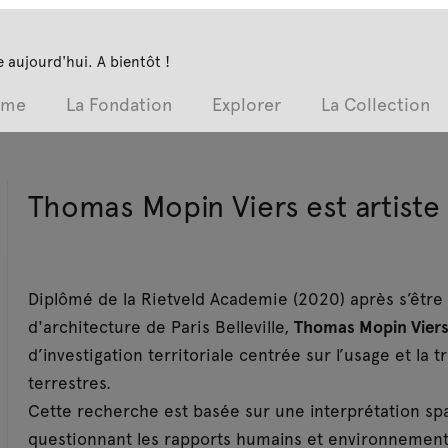
 aujourd'hui. A bientôt !
mme
La Fondation
Explorer
La Collection
Thomas Mopin Viers est artiste 
Diplômé de la Rietveld Academie (2020) après s’être 
d'architecture de Paris Belleville,
Thomas Mopin Vier
d’investigation territoriale centrée sur l’usage et la
terrestres.
Cette recherche est basée sur une interprétation spatia
questionnant les rapports humains et environnement