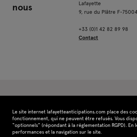
Lafayette
nous
9, rue du Plâtre F-75004
+33 (0)1 42 82 89 98
Contact
Espace presse
Espace enseignant·es
Es
Le site internet lafayetteanticipations.com place des co
Crédits
Mentions légales
Politique de confide
fonctionnement, qui ne peuvent être refusés. Vous dispo
“optionnels” (répondant à la réglementation RGPD). En 
performances et la navigation sur le site.