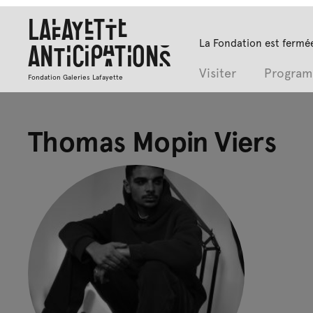
Lafayette
La Fondation est fermée
Anticipations
Visiter
Progra
Fondation Galeries Lafayette
Thomas Mopin Viers