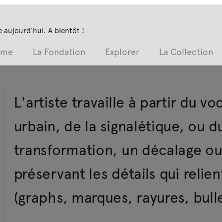
 aujourd'hui. A bientôt !
mme
La Fondation
Explorer
La Collection
L'artiste travaille à partir du v
urbain, de la signalétique, ou d
transformation, un décalage o
préservant les détails qui relien
(graphs, marques, rayures, bulle