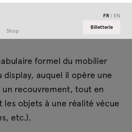
FR
EN
Billetterie
Shop
ocabulaire formel du mobilier
u display, auquel il opère une
u un recouvrement, tout en
t les objets à une réalité vécue
s, etc.).