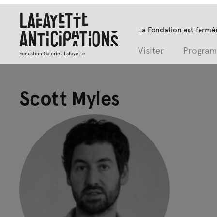
Lafayette
La Fondation est fermée
Anticipations
Visiter
Progra
Fondation Galeries Lafayette
Scott Myles