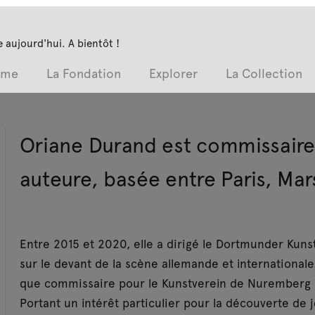
 aujourd'hui. A bientôt !
mme
La Fondation
Explorer
La Collection
Oriane Durand est commissaire
auteure, basée entre Paris, Mars
Entre 2015 et 2020, elle a dirigé le Dortmunder Kunst
sur le devant de la scène allemande et internationale.
que commissaire pour le Kunstverein de Nuremberg (
Portant un intérêt particulier pour la découverte de 