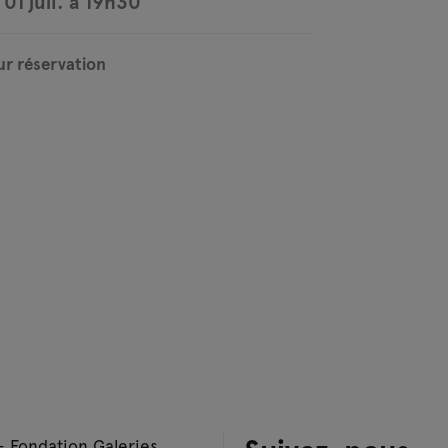
01 juil. à 19h30
ur réservation
– Fondation Galeries