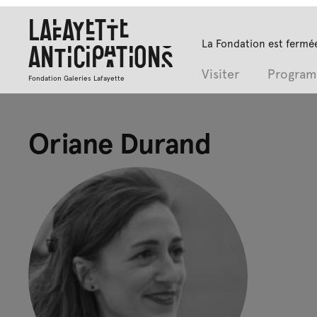
Lafayette
La Fondation est fermée
Anticipations
Visiter
Progra
Fondation Galeries Lafayette
Oriane Durand