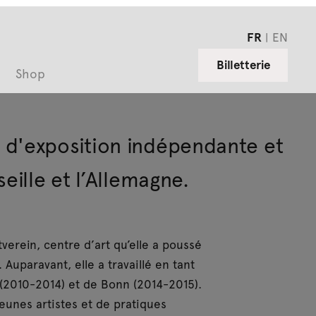
FR
EN
Billetterie
Shop
 d'exposition indépendante et
eille et l’Allemagne.
verein, centre d’art qu’elle a poussé
 Auparavant, elle a travaillé en tant
2010-2014) et de Bonn (2014-2015).
jeunes artistes et de pratiques