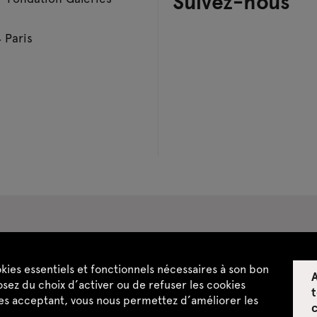
Suivez-nous
 Paris
pace privatisations
okies essentiels et fonctionnels nécessaires à son bon
A
ntialité
CGU / CGV
Plan du site
sez du choix d’activer ou de refuser les cookies
t
les acceptant, vous nous permettez d’améliorer les