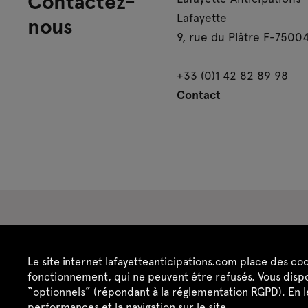
Contactez-
Lafayette
nous
9, rue du Plâtre F-75004
+33 (0)1 42 82 89 98
Contact
Espace presse
Espace enseignant·es
Es
Le site internet lafayetteanticipations.com place des co
Crédits
Mentions légales
Politique de confide
fonctionnement, qui ne peuvent être refusés. Vous dispo
“optionnels” (répondant à la réglementation RGPD). En 
performances et la navigation sur le site.