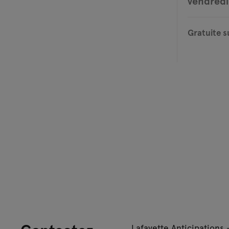
vendredi 
Gratuite s
Lafayette Anticipations 