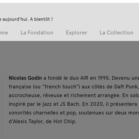
 aujourd'hui. A bientôt !
mme
La Fondation
Explorer
La Collection
Nicolas Godin
a fondé le duo AIR en 1995. Devenu une
française (ou “french touch”) aux côtés de Daft Punk,
accrocheuse, rêveuse et richement arrangée. En solo
inspiré par le jazz et JS Bach. En 2020, il présente
sonorités charnelles et pop, soutenues sur deux morc
d’Alexis Taylor, de Hot Chip.