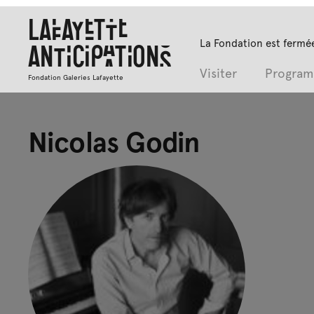
Lafayette
La Fondation est fermée
Anticipations
Visiter
Progra
Fondation Galeries Lafayette
Nicolas Godin