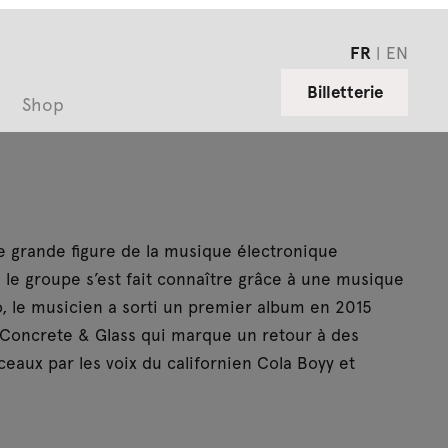
FR
EN
Billetterie
Shop
 grande figure de la musique électronique
 le groupe s’est fait connaître grâce à une musique
, le musicien a sorti un premier album en 2015
ra Concrete & Glass qui marque un retour à des
eaux par les voix du californien Cola Boyy et