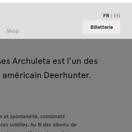
FR
EN
Billetterie
Shop
es Archuleta est l’un des
 américain Deerhunter.
on et spontanéité, combinant
es subtiles. Au fil des albums de