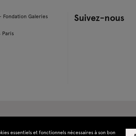
Suivez-nous
– Fondation Galeries
 Paris
pace privatisations
okies essentiels et fonctionnels nécessaires à son bon
A