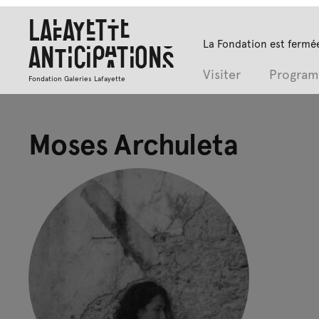
Lafayette
La Fondation est fermée
Anticipations
Visiter
Progra
Fondation Galeries Lafayette
Moses Archuleta