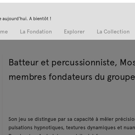
 aujourd'hui. A bientôt !
mme
La Fondation
Explorer
La Collection
Batteur et percussionniste, Mos
membres fondateurs du groupe
Son jeu se distingue par sa capacité à mêler précisi
pulsations hypnotiques, textures dynamiques et nuanc