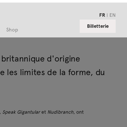
FR
EN
Billetterie
Shop
 britannique d'origine
 les limites de la forme, du
,
Speak Gigantular
et
Nudibranch
, ont