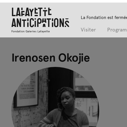
Lafayette
La Fondation est fermée
Anticipations
Visiter
Progra
Fondation Galeries Lafayette
Irenosen Okojie