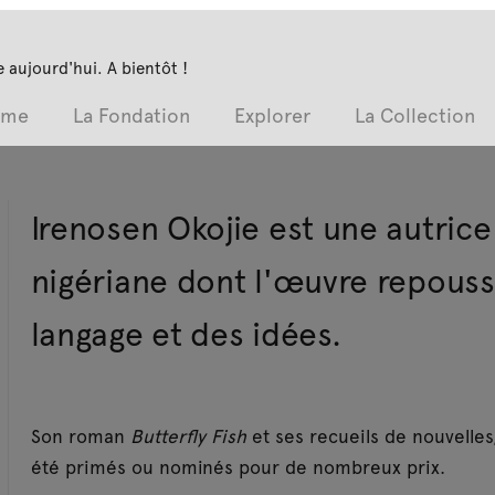
 aujourd'hui. A bientôt !
mme
La Fondation
Explorer
La Collection
Irenosen Okojie est une autrice
nigériane dont l'œuvre repousse
langage et des idées.
Son roman
Butterfly Fish
et ses recueils de nouvelles
été primés ou nominés pour de nombreux prix.