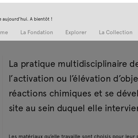
 aujourd'hui. A bientôt !
mme
La Fondation
Explorer
La Collection
La pratique multidisciplinaire 
l’activation ou l’élévation d’obje
réactions chimiques et se déve
site au sein duquel elle intervie
Les matériaux qu’elle travaille sont choisis pour leur