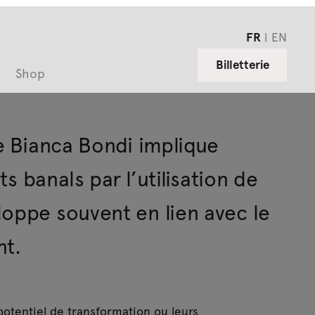
FR
EN
Billetterie
Shop
de Bianca Bondi implique
ts banals par l’utilisation de
loppe souvent en lien avec le
nt.
 potentiel de transformation ou leurs