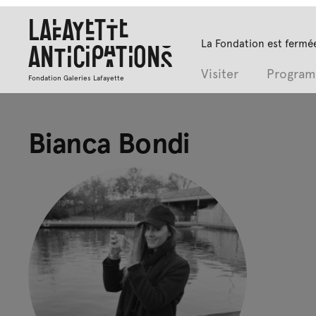
Lafayette
La Fondation est fermée
Anticipations
Visiter
Progra
Fondation Galeries Lafayette
Bianca Bondi