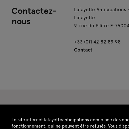
Contactez-
Lafayette Anticipations 
Lafayette
nous
9, rue du Plâtre F-75004
+33 (0)1 42 82 89 98
Contact
Espace presse
Espace enseignant·es
Es
Le site internet lafayetteanticipations.com place des co
Crédits
Mentions légales
Politique de confide
fonctionnement, qui ne peuvent être refusés. Vous dispo