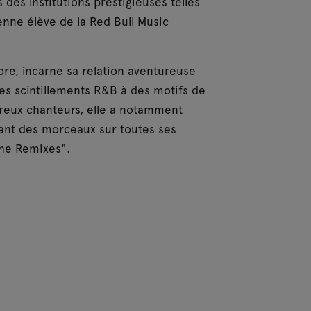
des institutions prestigieuses telles
enne élève de la Red Bull Music
bre, incarne sa relation aventureuse
des scintillements R&B à des motifs de
breux chanteurs, elle a notamment
isant des morceaux sur toutes ses
the Remixes".