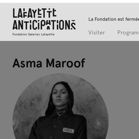
Lafayette
La Fondation est fermée
Anticipations
Visiter
Progra
Fondation Galeries Lafayette
Asma Maroof