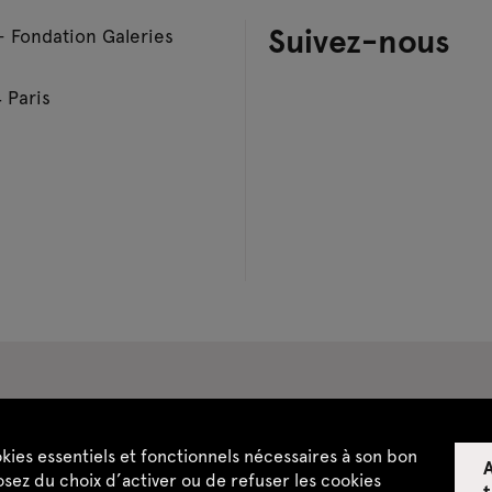
Suivez-nous
– Fondation Galeries
 Paris
pace privatisations
okies essentiels et fonctionnels nécessaires à son bon
A
ntialité
CGU / CGV
Plan du site
sez du choix d’activer ou de refuser les cookies
t