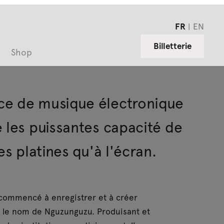
FR
EN
Billetterie
Shop
ce de musique électronique
 les puissantes capacité de
es platines qu'à l'écran.
 commencé à enregistrer et à créer
s le nom de Nguzunguzu. Produisant et