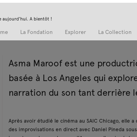
 aujourd'hui. A bientôt !
mme
La Fondation
Explorer
La Collection
Asma Maroof est une productri
basée à Los Angeles qui explore
narration du son tant derrière l
Après avoir étudié le cinéma au SAIC Chicago, elle a
des improvisations en direct avec Daniel Pineda sou