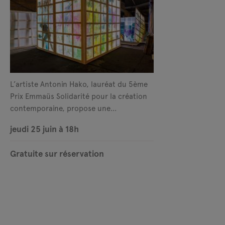
L’artiste Antonin Hako, lauréat du 5ème
Prix Emmaüs Solidarité pour la création
contemporaine, propose une
performance collective prenant la forme
jeudi 25 juin à 18h
d’un théâtre d’ombres.
Gratuite sur réservation