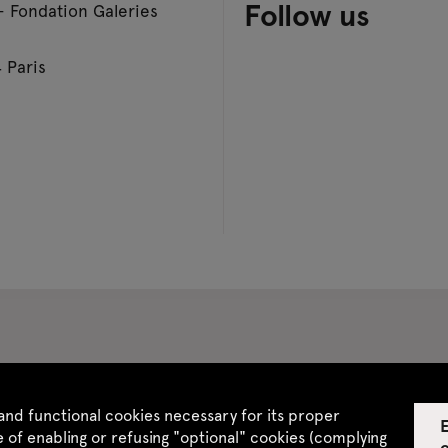
Follow us
– Fondation Galeries
 Paris
 CGV
Site map
and functional cookies necessary for its proper
E
 of enabling or refusing "optional" cookies (complying