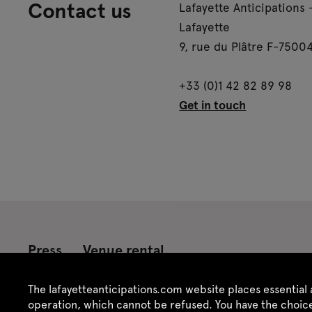
Contact us
Lafayette Anticipations 
Lafayette
9, rue du Plâtre F-75004
+33 (0)1 42 82 89 98
Get in touch
Press
Venue rental
Credits
Legal notice
Privacy policy
CGU /
The lafayetteanticipations.com website places essential 
operation, which cannot be refused. You have the choice