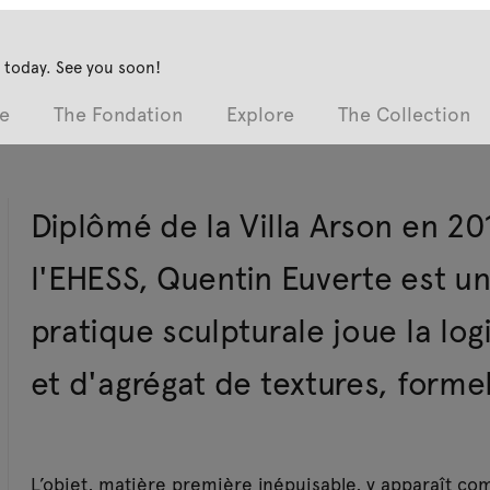
 today. See you soon!
e
The Fondation
Explore
The Collection
Diplômé de la Villa Arson en 201
l'EHESS, Quentin Euverte est un 
pratique sculpturale joue la lo
et d'agrégat de textures, forme
L’objet, matière première inépuisable, y apparaît com