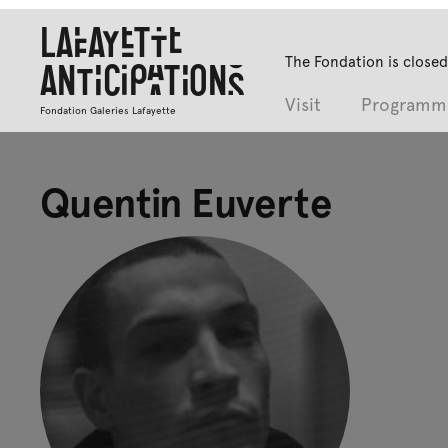
Lafayette
The Fondation is closed
Anticipations
Visit
Programm
Fondation Galeries Lafayette
Quentin Euverte