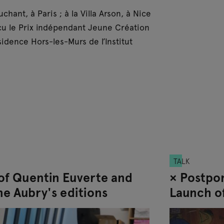
ant, à Paris ; à la Villa Arson, à Nice
reçu le Prix indépendant Jeune Création
idence Hors-les-Murs de l’Institut
TALK
of Quentin Euverte and
× Postpo
me Aubry's editions
Launch o
cybernét
Euverte