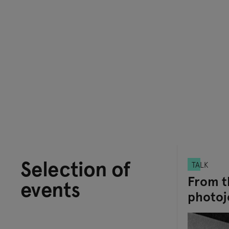
Selection of
TALK
From t
events
photoj