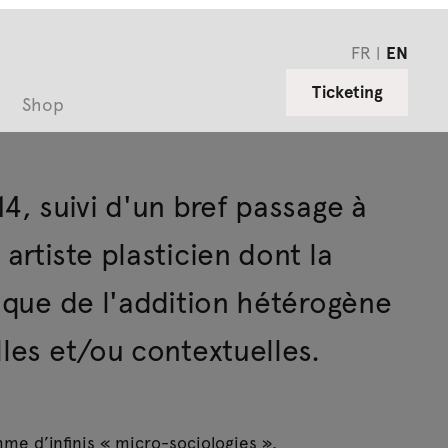
FR
EN
Ticketing
Shop
4, suivi d'un bref passage à
artiste plasticien dont la
gique de l'addition hétérogène
lles et/ou contextuelles.
me d’infinis « micro-sociologies ».